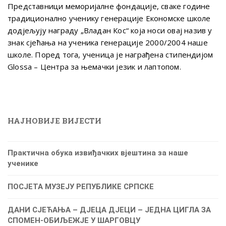
Представници меморијалне фондације, сваке године
традиционално ученику генерације Економске школе
додјељују награду „Владан Кос“ која носи овај назив у
знак сјећања на ученика генерације 2000/2004 наше
школе. Поред тога, ученица је награђена стипендијом
Glossa – Центра за њемачки језик и лаптопом.
НАЈНОВИЈЕ ВИЈЕСТИ
Практична обука извиђачких вјештина за наше
ученике
ПОСЈЕТА МУЗЕЈУ РЕПУБЛИКЕ СРПСКЕ
ДАНИ СЈЕЋАЊА – ДЈЕЦА ДЈЕЦИ – ЈЕДНА ЦИГЛА ЗА
СПОМЕН-ОБИЉЕЖЈЕ У ШАРГОВЦУ