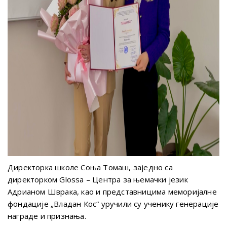
Директорка школе Соња Томаш, заједно са
директорком Glossa – Центра за њемачки језик
Адрианом Шврака, као и представницима меморијалне
фондације „Владан Кос“ уручили су ученику генерације
награде и признања.