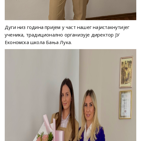
Дуги низ година пријем у част нашег најистакнутијег
ученика, традиционално организује директор ЈУ
Економска школа Бања Лука.