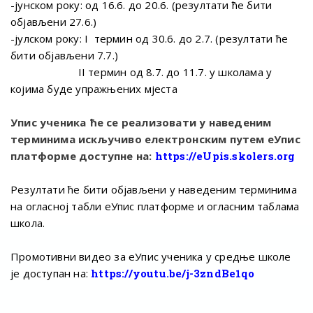
-јунском року: од 16.6. до 20.6. (резултати ће бити
објављени 27.6.)
-јулском року: I термин од 30.6. до 2.7. (резултати ће
бити објављени 7.7.)
II термин од 8.7. до 11.7. у школама у
којима буде упражњених мјеста
Упис ученика ће се реализовати у наведеним
терминима искључиво електронским путем еУпис
платформе доступне на:
https://eUpis.skolers.org
Резултати ће бити објављени у наведеним терминима
на огласној табли еУпис платформе и огласним таблама
школа.
Промотивни видео за еУпис ученика у средње школе
је доступан на:
https://youtu.be/j-3zndBe1qo