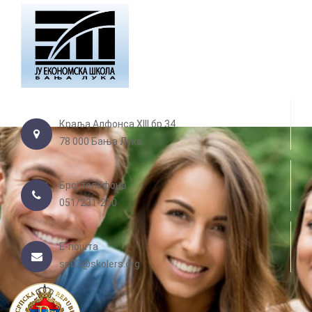
Краља Алфонса XIII бр.34
78 000 Бања Лука
Број телефона
051/231-250
Е-пошта
ss03@skolers.org